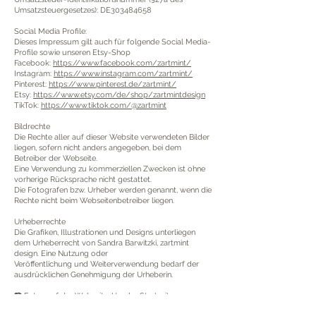
Umsatzsteuergesetzes): DE303484658
Social Media Profile:
Dieses Impressum gilt auc
h für folgende Social Media-
Profile sowie unseren Etsy-Shop
Facebook:
https://www.facebook.com/zartmint/
Instagram:
https://www.instagram.com/zartmint/
Pinterest:
https://www.pinterest.de/zartmint/
Etsy:
https://www.etsy.com/de/shop/zartmintdesign
TikTok:
https://www.tiktok.com/@zartmint
Bildrechte
Die Rechte aller auf dieser Website verwendeten Bilder
liegen, sofern nicht anders angegeben, bei dem
Betreiber der Webseite.
Eine Verwendung zu kommerziellen Zwecken ist ohne
vorherige Rücksprache nicht gestattet.
Die Fotografen bzw. Urheber werden genannt, wenn die
Rechte nicht beim Webseitenbetreiber liegen.
Urheberrechte
Die Grafiken, Illustrationen und Designs unterliegen
dem Urheberrecht von Sandra Barwitzki, zartmint
design. Eine Nutzung oder
Veröffentlichung und Weiterverwendung bedarf der
ausdrücklichen Genehmigung der Urheberin.
📷 Fotos auf der Webseite: Header Startseite +
Papeterie Fragebogen - Kira Stein | Portraits Sandra